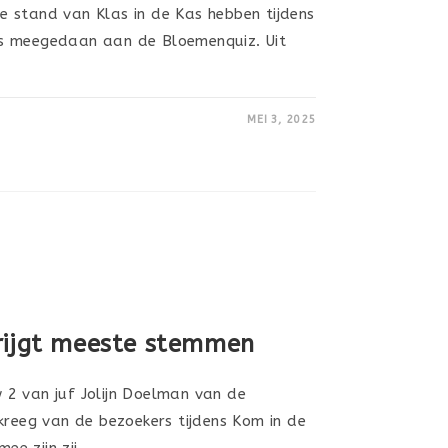
 stand van Klas in de Kas hebben tijdens
s meegedaan aan de Bloemenquiz. Uit
MEI 3, 2025
rijgt meeste stemmen
2 van juf Jolijn Doelman van de
kreeg van de bezoekers tijdens Kom in de
ee zijn zij…