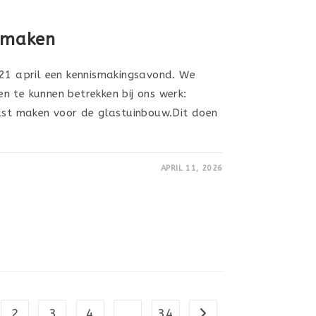
ismaken
 21 april een kennismakingsavond. We
n te kunnen betrekken bij ons werk:
iast maken voor de glastuinbouw.Dit doen
APRIL 11, 2026
2
3
4
…
34
Naar volgende pagina