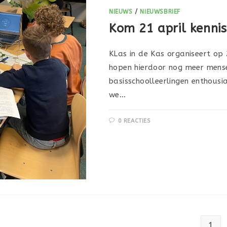
NIEUWS
/
NIEUWSBRIEF
Kom 21 april kenn
KLas in de Kas organiseert op
hopen hierdoor nog meer mense
basisschoolleerlingen enthous
we…
0 REACTIES
1