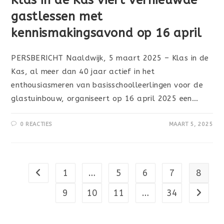
Klas in de Kas viert vernieuwde
gastlessen met
kennismakingsavond op 16 april
PERSBERICHT Naaldwijk, 5 maart 2025 – Klas in de
Kas, al meer dan 40 jaar actief in het
enthousiasmeren van basisschoolleerlingen voor de
glastuinbouw, organiseert op 16 april 2025 een…
0 REACTIES
MAART 5, 2025
1
…
5
6
7
8
Naar vorige pagina
9
10
11
…
34
Naar vo