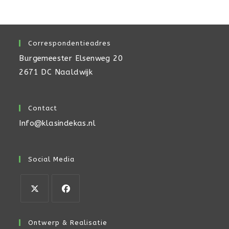
Correspondentieadres
Burgemeester Elsenweg 20
2671 DC Naaldwijk
Contact
Info@klasindekas.nl
Social Media
Opent
Opent
in
in
Ontwerp & Realisatie