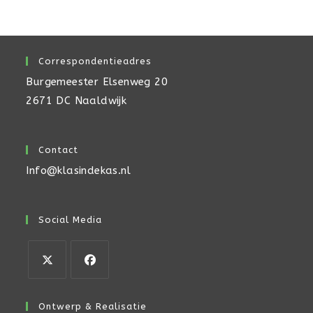
Correspondentieadres
Burgemeester Elsenweg 20
2671 DC Naaldwijk
Contact
Info@klasindekas.nl
Social Media
Opent
Opent
in
in
Ontwerp & Realisatie