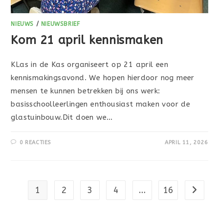
NIEUWS
/
NIEUWSBRIEF
Kom 21 april kennismaken
KLas in de Kas organiseert op 21 april een
kennismakingsavond. We hopen hierdoor nog meer
mensen te kunnen betrekken bij ons werk:
basisschoolleerlingen enthousiast maken voor de
glastuinbouw.Dit doen we…
0 REACTIES
APRIL 11, 2026
1
2
3
4
…
16
Naar vo