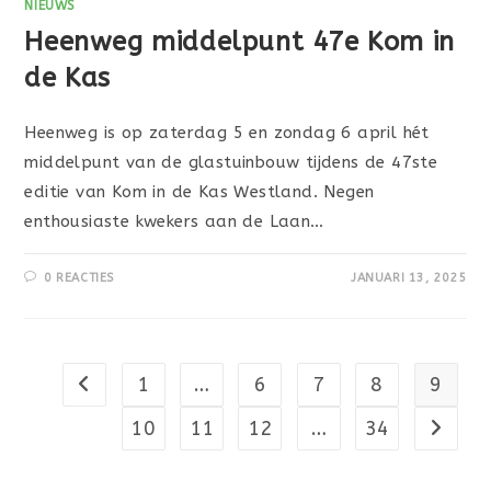
NIEUWS
Heenweg middelpunt 47e Kom in
de Kas
Heenweg is op zaterdag 5 en zondag 6 april hét
middelpunt van de glastuinbouw tijdens de 47ste
editie van Kom in de Kas Westland. Negen
enthousiaste kwekers aan de Laan…
0 REACTIES
JANUARI 13, 2025
1
…
6
7
8
9
Naar vorige pagina
10
11
12
…
34
Naar vo