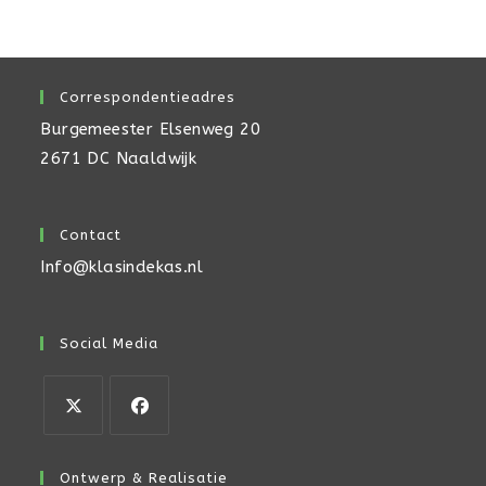
Correspondentieadres
Burgemeester Elsenweg 20
2671 DC Naaldwijk
Contact
Info@klasindekas.nl
Social Media
Opent
Opent
in
in
Ontwerp & Realisatie