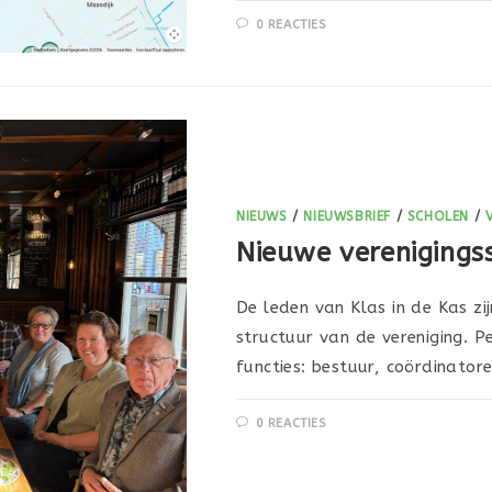
0 REACTIES
NIEUWS
/
NIEUWSBRIEF
/
SCHOLEN
/
Nieuwe verenigings
De leden van Klas in de Kas zi
structuur van de vereniging. 
functies: bestuur, coördinator
0 REACTIES