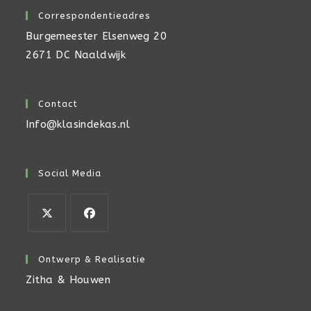
Correspondentieadres
Burgemeester Elsenweg 20
2671 DC Naaldwijk
Contact
Info@klasindekas.nl
Social Media
Opent
Opent
in
in
Ontwerp & Realisatie
een
een
Zitha & Houwen
nieuwe
nieuwe
tab
tab