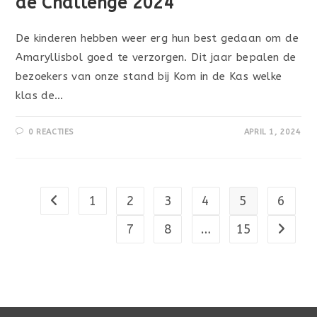
de Challenge 2024
De kinderen hebben weer erg hun best gedaan om de
Amaryllisbol goed te verzorgen. Dit jaar bepalen de
bezoekers van onze stand bij Kom in de Kas welke
klas de…
0 REACTIES
APRIL 1, 2024
1
2
3
4
5
6
Naar vorige pagina
7
8
…
15
Naar vo