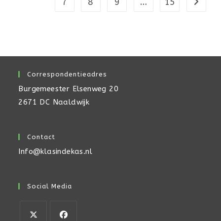
7
8
9
…
15
Naar vo
Correspondentieadres
Burgemeester Elsenweg 20
2671 DC Naaldwijk
Contact
Info@klasindekas.nl
Social Media