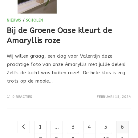
NIEUWS
/
SCHOLEN
Bij de Groene Oase kleurt de
Amaryllis roze
Wij willen graag, een dag voor Valentijn deze
prachtige foto van onze Amaryllis met jullie delen!
Zelfs de lucht was buiten roze! De hele klas is erg
trots op de mooie…
0 REACTIES
FEBRUARI 15, 2024
1
…
3
4
5
6
Naar vorige pagina