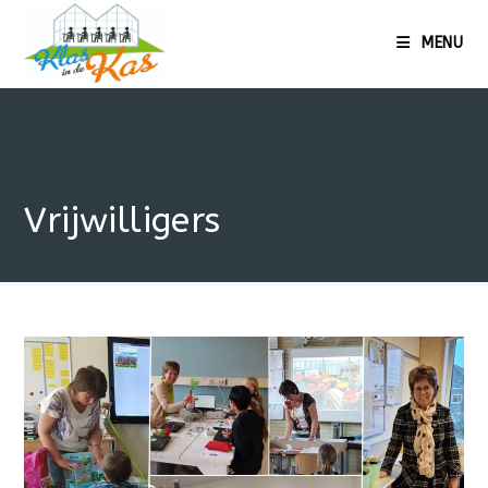
Ga
naar
MENU
de
inhoud
Vrijwilligers