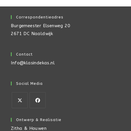
Correspondentieadres
Burgemeester Elsenweg 20
2671 DC Naaldwijk
Contact
Info@klasindekas.nl
Social Media
Opent
Opent
in
in
Ontwerp & Realisatie
een
een
Zitha & Houwen