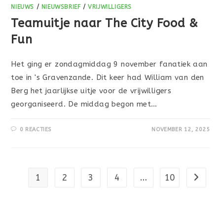
NIEUWS
/
NIEUWSBRIEF
/
VRIJWILLIGERS
Teamuitje naar The City Food &
Fun
Het ging er zondagmiddag 9 november fanatiek aan
toe in 's Gravenzande. Dit keer had William van den
Berg het jaarlijkse uitje voor de vrijwilligers
georganiseerd. De middag begon met…
0 REACTIES
NOVEMBER 12, 2025
1
2
3
4
…
10
Naar vo