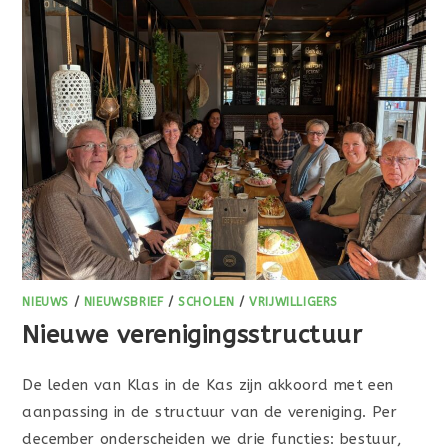
NIEUWS
/
NIEUWSBRIEF
/
SCHOLEN
/
VRIJWILLIGERS
Nieuwe verenigingsstructuur
De leden van Klas in de Kas zijn akkoord met een
aanpassing in de structuur van de vereniging. Per
december onderscheiden we drie functies: bestuur,