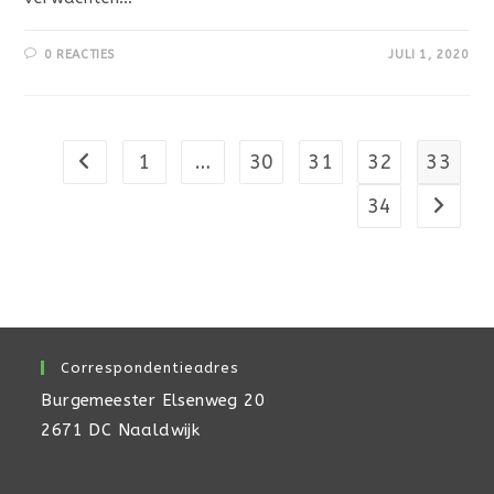
0 REACTIES
JULI 1, 2020
1
…
30
31
32
33
Naar vorige pagina
34
Naar vo
Correspondentieadres
Burgemeester Elsenweg 20
2671 DC Naaldwijk