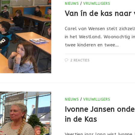
NIEUWS
/
VRIJWILLIGERS
Van ín de kas naar 
Carel van Wensen stelt zichzel
in het Westland. Woonachtig i
twee kinderen en twee…
2 REACTIES
NIEUWS
/
VRIJWILLIGERS
Ivonne Jansen onder
in de Kas
Veertien jaar lang wist Ivonne