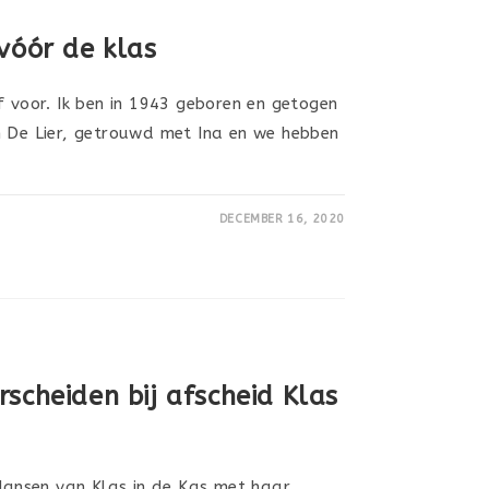
vóór de klas
f voor. Ik ben in 1943 geboren en getogen
n De Lier, getrouwd met Ina en we hebben
DECEMBER 16, 2020
scheiden bij afscheid Klas
 Jansen van Klas in de Kas met haar