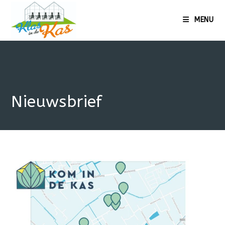
Ga
naar
MENU
de
inhoud
Nieuwsbrief