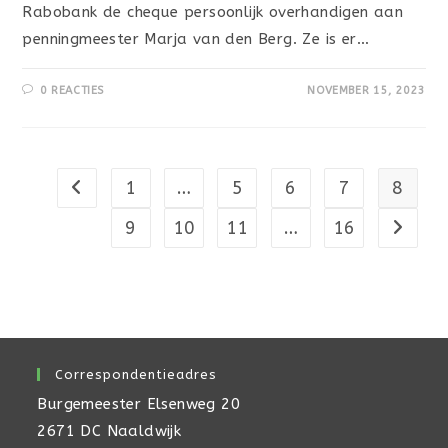
Rabobank de cheque persoonlijk overhandigen aan
penningmeester Marja van den Berg. Ze is er…
0 REACTIES
NOVEMBER 15, 2023
1
…
5
6
7
8
Naar vorige pagina
9
10
11
…
16
Naar vo
Correspondentieadres
Burgemeester Elsenweg 20
2671 DC Naaldwijk