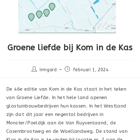
Groene liefde bij Kom in de Kas
Bericht
Bericht
Irmgard
februari 1, 2024
auteur:
gepubliceerd
op:
De 46e editie van Kom in de Kas staat in het teken
van Groene Liefde. In het hele land openen
glastuinbouwbedrijven hun kassen. In het Westland
zijn dat dit jaar een negental bedrijven in
Monster/Poeldijk aan de Van Ruyvenlaand, de
Casembrootweg en de Waellandweg. De stand van
Klas in de Kas is te vinden bij locatie nr. 2 aan de