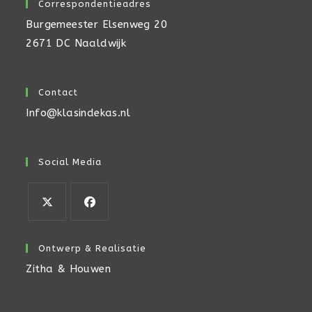
Correspondentieadres
Burgemeester Elsenweg 20
2671 DC Naaldwijk
Contact
Info@klasindekas.nl
Social Media
Opent
Opent
in
in
Ontwerp & Realisatie
een
een
Zitha & Houwen
nieuwe
nieuwe
tab
tab