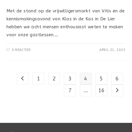
Met de stand op de vrijwilligersmarkt van Vitis en de
kennismakingsavond van Klas in de Kas in De Lier
hebben we acht mensen enthousiast weten te maken
voor onze gastlessen.…
0 REACTIES
APRIL 21, 2025
1
2
3
4
5
6
Naar vorige pagina
7
…
16
Naar vo