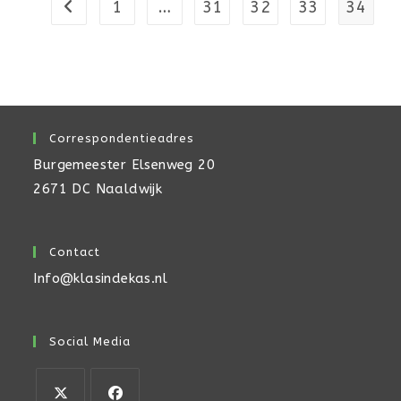
1
…
31
32
33
34
Naar vorige pagina
Correspondentieadres
Burgemeester Elsenweg 20
2671 DC Naaldwijk
Contact
Info@klasindekas.nl
Social Media