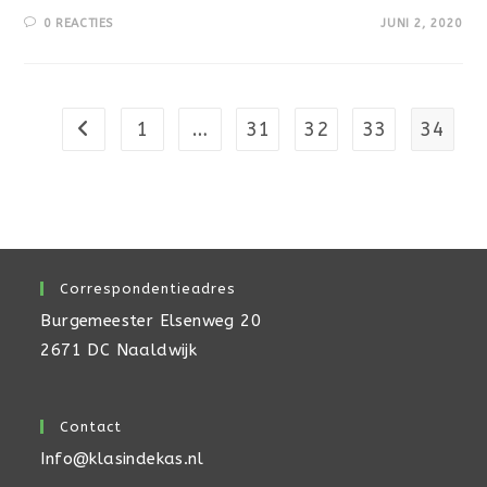
0 REACTIES
JUNI 2, 2020
1
…
31
32
33
34
Naar vorige pagina
Correspondentieadres
Burgemeester Elsenweg 20
2671 DC Naaldwijk
Contact
Info@klasindekas.nl