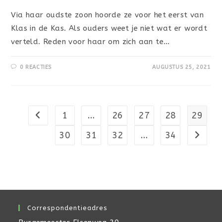
Via haar oudste zoon hoorde ze voor het eerst van
Klas in de Kas. Als ouders weet je niet wat er wordt
verteld. Reden voor haar om zich aan te…
0 REACTIES
AUGUSTUS 25, 2021
1
…
26
27
28
29
Naar vorige pagina
30
31
32
…
34
Naar vo
Correspondentieadres