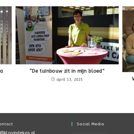
ja
“De tuinbouw zit in mijn bloed”
april 13, 2025
ontact
Social Media
o@klasindekas.nl