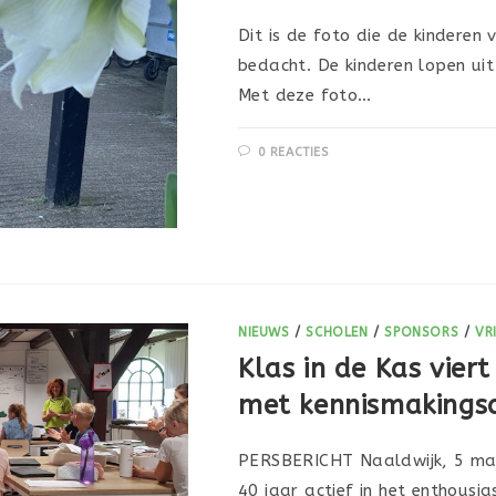
Dit is de foto die de kinderen
bedacht. De kinderen lopen ui
Met deze foto…
0 REACTIES
NIEUWS
/
SCHOLEN
/
SPONSORS
/
VR
Klas in de Kas vier
met kennismakingsa
PERSBERICHT Naaldwijk, 5 maa
40 jaar actief in het enthousi