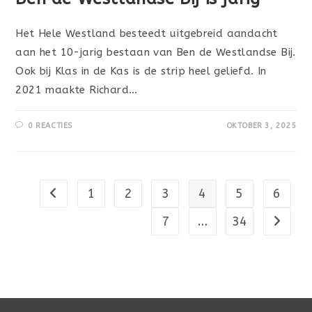
Het Hele Westland besteedt uitgebreid aandacht
aan het 10-jarig bestaan van Ben de Westlandse Bij.
Ook bij Klas in de Kas is de strip heel geliefd. In
2021 maakte Richard…
0 REACTIES
OKTOBER 3, 2025
1
2
3
4
5
6
Naar vorige pagina
7
…
34
Naar vo