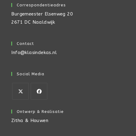
Correspondentieadres
Burgemeester Elsenweg 20
2671 DC Naaldwijk
Contact
Info@klasindekas.nl
Social Media
Opent
Opent
in
in
Ontwerp & Realisatie
een
een
Zitha & Houwen
nieuwe
nieuwe
tab
tab