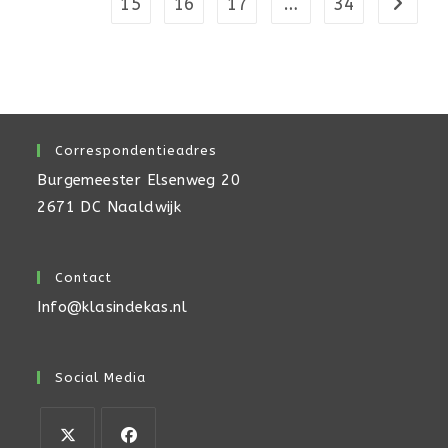
15
16
17
…
34
Naar vo
Correspondentieadres
Burgemeester Elsenweg 20
2671 DC Naaldwijk
Contact
Info@klasindekas.nl
Social Media