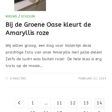
NIEUWS
/
SCHOLEN
Bij de Groene Oase kleurt de
Amaryllis roze
Wij willen graag, een dag voor Valentijn deze
prachtige foto van onze Amaryllis met jullie delen!
Zelfs de lucht was buiten roze! De hele klas is erg
trots op de mooie…
0 REACTIES
FEBRUARI 15, 2024
1
…
11
12
13
14
Naar vorige pagina