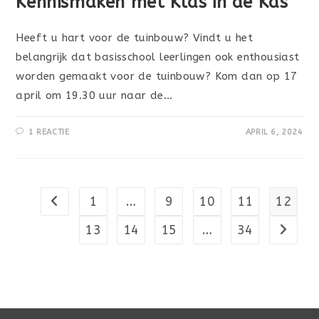
Kennismaken met Klas in de Kas
Heeft u hart voor de tuinbouw? Vindt u het
belangrijk dat basisschool leerlingen ook enthousiast
worden gemaakt voor de tuinbouw? Kom dan op 17
april om 19.30 uur naar de…
1 REACTIE
APRIL 6, 2024
1
…
9
10
11
12
Naar vorige pagina
13
14
15
…
34
Naar vo