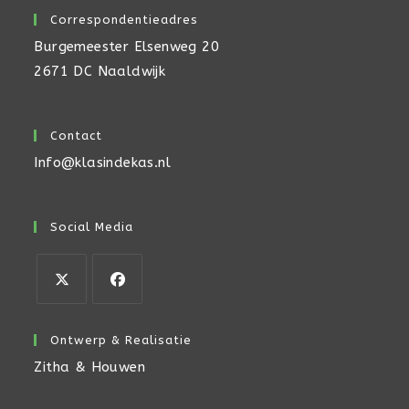
Correspondentieadres
Burgemeester Elsenweg 20
2671 DC Naaldwijk
Contact
Info@klasindekas.nl
Social Media
Opent
Opent
in
in
Ontwerp & Realisatie
een
een
Zitha & Houwen
nieuwe
nieuwe
tab
tab