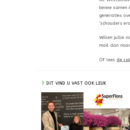
benne samen é
generaties ov
‘schouders er
Willen jullie 
mail dan naar
Of lees
de co
DIT VIND U VAST OOK LEUK