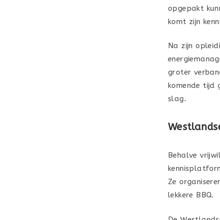
opgepakt kunn
komt zijn ken
Na zijn opleid
energiemanage
groter verban
komende tijd 
slag.
Westlandse
Behalve vrijwi
kennisplatfor
Ze organiseren
lekkere BBQ.
De Westlandse