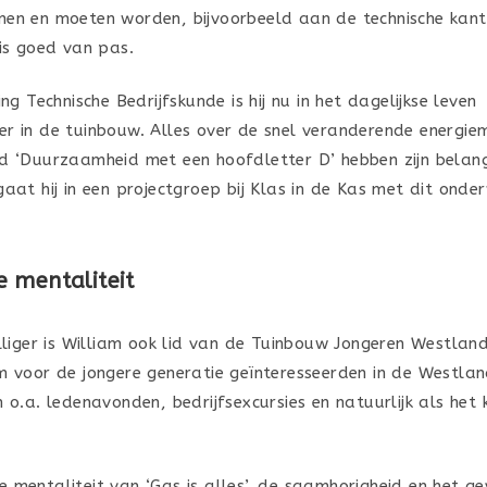
en en moeten worden, bijvoorbeeld aan de technische kan
nis goed van pas.
ing Technische Bedrijfskunde is hij nu in het dagelijkse leven
r in de tuinbouw. Alles over de snel veranderende energiem
d ‘Duurzaamheid met een hoofdletter D’ hebben zijn belangs
gaat hij in een projectgroep bij Klas in de Kas met dit ond
 mentaliteit
lliger is William ook lid van de Tuinbouw Jongeren Westland
m voor de jongere generatie geïnteresseerden in de Westla
 o.a. ledenavonden, bedrijfsexcursies en natuurlijk als het
 mentaliteit van ‘Gas is alles’, de saamhorigheid en het g