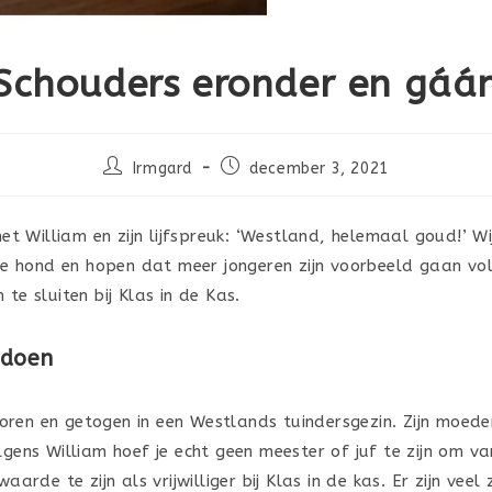
Schouders eronder en gáá
Bericht
Bericht
Irmgard
december 3, 2021
auteur:
gepubliceerd
op:
t William en zijn lijfspreuk: ‘Westland, helemaal goud!’ Wij 
e hond en hopen dat meer jongeren zijn voorbeeld gaan vo
n te sluiten bij Klas in de Kas.
 doen
oren en getogen in een Westlands tuindersgezin. Zijn moeder
Volgens William hoef je echt geen meester of juf te zijn om va
arde te zijn als vrijwilliger bij Klas in de kas. Er zijn veel