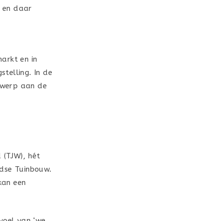
t en daar
arkt en in
telling. In de
erwerp aan de
 (TJW), hét
ndse Tuinbouw.
 kan een
evoel van ‘we