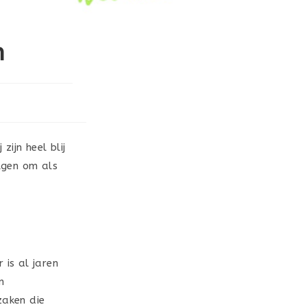
n
zijn heel blij
lgen om als
 is al jaren
n
 zaken die