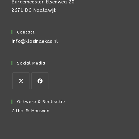
Burgemeester Elsenweg 20
2671 DC Naaldwijk
Contact
Info@klasindekas.nl
Social Media
Opent
Opent
in
in
Ontwerp & Realisatie
een
een
Zitha & Houwen
nieuwe
nieuwe
tab
tab