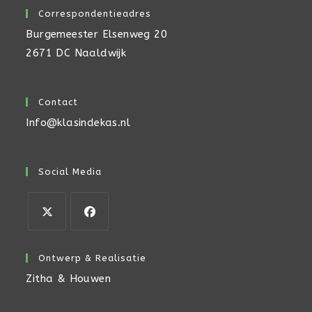
Correspondentieadres
Burgemeester Elsenweg 20
2671 DC Naaldwijk
Contact
Info@klasindekas.nl
Social Media
Opent
Opent
in
in
Ontwerp & Realisatie
een
een
Zitha & Houwen
nieuwe
nieuwe
tab
tab